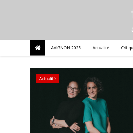
Skip
to
content
AVIGNON 2023
Actualité
Critiq
Actualité