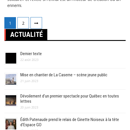
ennemi.
Pagination
1
2
des
ACTUALITÉ
publications
Dernier texte
22 août 2023
Mise en chantier de La Caserne – scène jeune public
21 juin 2023
Dévoilement d’un premier spectacle pour Québec en toutes
lettres
20 juin 2023
Édith Patenaude prend le relais de Ginette Noiseux à la tête
d’Espace GO