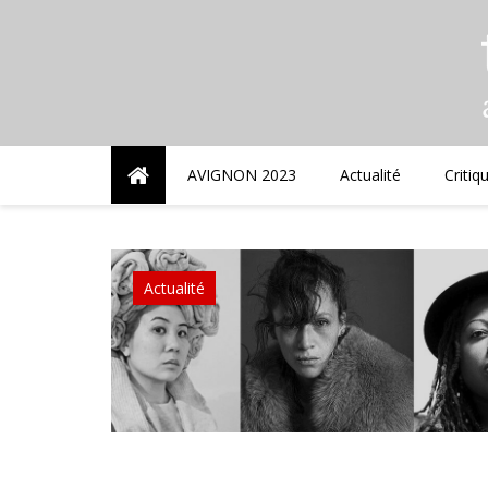
Skip
to
content
AVIGNON 2023
Actualité
Critiq
Actualité