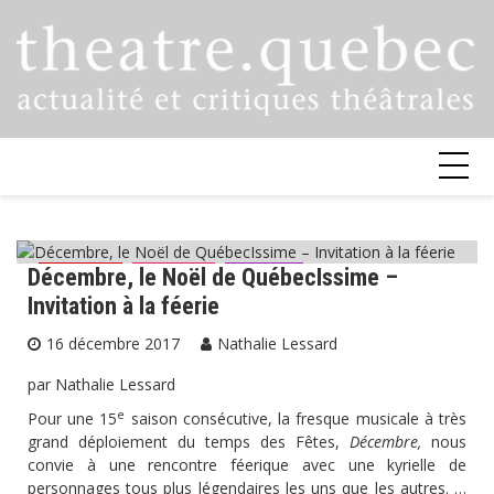
Skip
to
content
Décembre, le Noël de QuébecIssime –
Critiques
Musique
Théâtre
Invitation à la féerie
16 décembre 2017
Nathalie Lessard
par Nathalie Lessard
e
Pour une 15
saison consécutive, la fresque musicale à très
grand déploiement du temps des Fêtes,
Décembre,
nous
convie à une rencontre féerique avec une kyrielle de
personnages tous plus légendaires les uns que les autres. …