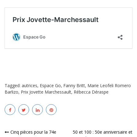
Tagged:
autrices
,
Espace Go
,
Fanny Britt
,
Marie Leofeli Romero
Barlizo
,
Prix Jovette Marchessault
,
Rébecca Déraspe
Navigation
Cinq pièces pour la 74e
50 et 100 : 50e anniversaire et