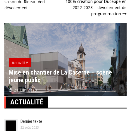
100% création pour Duceppe en
saison du Rideau Vert –
de
2022-2023 – dévoilement de
dévoilement
programmation
l’article
Actualité
Mise en chantier de La Caserne – scène
jeune public
21 juin 2023
ACTUALITÉ
Dernier texte
22 août 2023