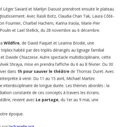
el Léger Savard et Marilyn Daoust prendront ensuite le plateau
gloutissement. Avec Rasili Botz, Claudia Chan Tak, Laura Côté-
on Fournier, Charbel Hachem, Karina Iraola, Marie-Pier
e Poulin et Lael Stellick, du 28 novembre au 6 décembre.
ra
Wildfire
, de David Paquet et Leanna Brodie, une
 triplex habité par des triplés dérangés au lignage familial
et Davide Chiazzese. Autre spectacle multidisciplinaire, cette
ivek Shraya, mise en prendra l’affiche du 6 au 8 février. Du 30
auver dans
1h pour sauver le théâtre
de Thomas Duret. Avec
terprète à venir. Du 11 au 15 avril, Michael Martini
e interdisciplinaire de longue durée. Les thèmes abordés : la
édiation constante de ces concepts à travers les écrans.
éâtre, revient avec
Le partage
, du 1er au 9 mai, une
 notre époque.
r sur
lachapelle.org