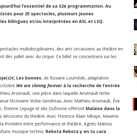
jourd’hui l’essentiel de sa 32e programmation. Au
istes pour 25 spectacles, plusieurs jeunes
cles bilingues et/ou interprétées en ASL et LSQ.
ectacles multidisciplinaires, des arts circassiens au théâtre en
 dès juillet avec du cirque. Ce billet se concentrera sur les
oje(c)t; Les bonnes
, de Roxane Loumède, adaptation
 octobre
We are shining forever
à la recherche de l’entrée
thieu Arsenault, une pièce dans laquelle Arsenault tente
arue l’écrivaine Vickie Gendreau. Avec Mathieu Arsenault, Ève
, Étienne Lepage et Alix Dufresne offriront
Malaise dans la
les décorums du théâtre. Avec Florence Blain Mbaye, Maxime
 la frontière entre performance et théâtre, Agnés Mateus
 d’une musique techno.
Rebota Rebota y en tu cara