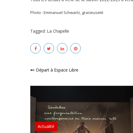
Photo : Emmanuel Schwartz, gracieuseté
Tagged:
La Chapelle
Navigation
Départ à Espace Libre
de
l’article
Actualité