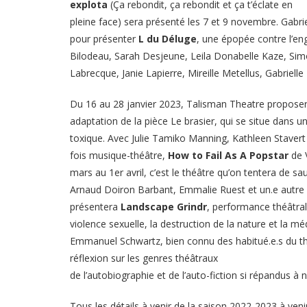
explota
(Ça rebondit, ça rebondit et ça t’éclate en
pleine face) sera présenté les 7 et 9 novembre. Gabri
pour présenter
L du Déluge
, une épopée contre l’en
Bilodeau, Sarah Desjeune, Leila Donabelle Kaze, Sim
Labrecque, Janie Lapierre, Mireille Metellus, Gabriell
Du 16 au 28 janvier 2023, Talisman Theatre propose
adaptation de la pièce Le brasier, qui se situe dans un
toxique. Avec Julie Tamiko Manning, Kathleen Stavert 
fois musique-théâtre,
How to Fail As A Popstar
de V
mars au 1er avril, c’est le théâtre qu’on tentera de s
Arnaud Doiron Barbant, Emmalie Ruest et un.e autre in
présentera
Landscape Grindr
, performance théâtral
violence sexuelle, la destruction de la nature et la m
Emmanuel Schwartz, bien connu des habitué.e.s du th
réflexion sur les genres théâtraux
de l’autobiographie et de l’auto-fiction si répandus à
Tous les détails à venir de la saison 2022-2023 à veni