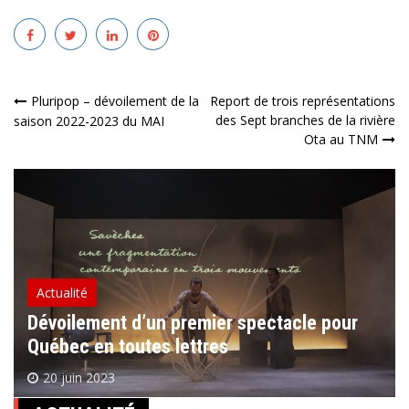
Navigation
Pluripop – dévoilement de la
Report de trois représentations
des Sept branches de la rivière
saison 2022-2023 du MAI
de
Ota au TNM
l’article
Actualité
Dévoilement d’un premier spectacle pour
Québec en toutes lettres
20 juin 2023