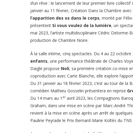
d’un rêve : le lancement de leur premier livre collectif 
janvier au 11 février, Création Dans la Chambre avec 
l’apparition des os dans le corps
, monté par Félix
présentent
Si vous voulez de la lumière
, un specta
mai 2023, l’artiste multidisciplinaire Cédric Delorme
production de Chambre Noire.
À la salle intime, cinq spectacles. Du 4 au 22 octobr
enfants
, une performance théâtrale de Charles Voye
Daigle propose
Noli
, sa première création co-mise e
coproduction avec Carte Blanche, elle explore l’appor
Du 31 janvier au 18 février 2023, c’est au tour de la B
comédien Mathieu Gosselin présentera en reprise
Gr
er
Du 14 mars au 1
avril 2023, les Compagnons Baro
Graham, dans une mise en scène par Marc-André Thibau
revient à la mise en scène après un arrêt de quelqu
Pauline Peyrade le Prix Bernard-Marie Koltès du TNS