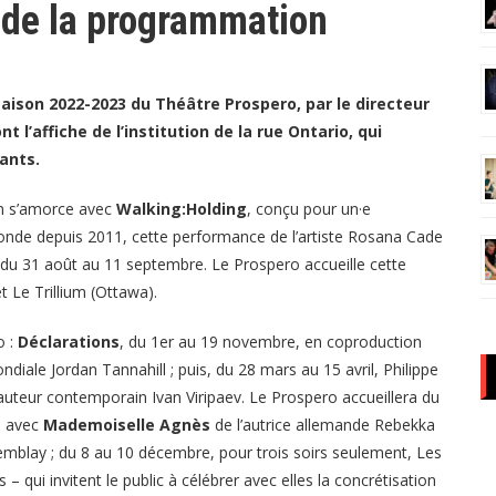
 de la programmation
 saison 2022-2023 du Théâtre Prospero, par le directeur
t l’affiche de l’institution de la rue Ontario, qui
ants.
son s’amorce avec
Walking:Holding
, conçu pour un·e
 monde depuis 2011, cette performance de l’artiste Rosana Cade
 du 31 août au 11 septembre. Le Prospero accueille cette
 Le Trillium (Ottawa).
o :
Déclarations
, du 1er au 19 novembre, en coproduction
ale Jordan Tannahill ; puis, du 28 mars au 15 avril, Philippe
’auteur contemporain
Ivan Viripaev. Le Prospero accueillera du
e avec
Mademoiselle Agnès
de l’autrice allemande Rebekka
emblay ; du 8 au 10 décembre, pour trois soirs seulement, Les
– qui invitent le public à célébrer avec elles la concrétisation