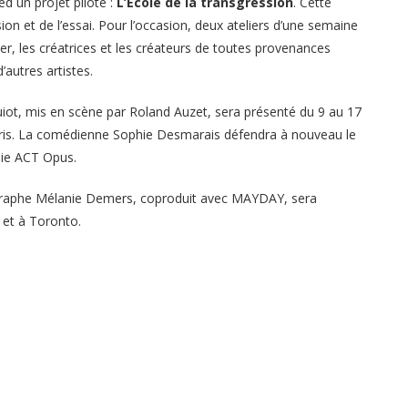
d un projet pilote :
L’École de la transgression
. Cette
ssion et de l’essai. Pour l’occasion, deux ateliers d’une semaine
ier, les créatrices et les créateurs de toutes provenances
’autres artistes.
iot, mis en scène par Roland Auzet, sera présenté du 9 au 17
aris. La comédienne Sophie Desmarais défendra à nouveau le
nie ACT Opus.
raphe Mélanie Demers, coproduit avec MAYDAY, sera
 et à Toronto.