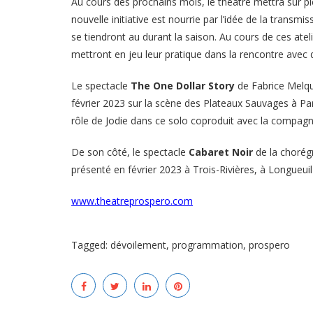
Au cours des prochains mois, le théâtre mettra sur pie
nouvelle initiative est nourrie par l’idée de la transmi
se tiendront au durant la saison. Au cours de ces atel
mettront en jeu leur pratique dans la rencontre avec d
Le spectacle
The One Dollar Story
de Fabrice Melqu
février 2023 sur la scène des Plateaux Sauvages à P
rôle de Jodie dans ce solo coproduit avec la compag
De son côté, le spectacle
Cabaret Noir
de la chorég
présenté en février 2023 à Trois-Rivières, à Longueuil
www.theatreprospero.com
Tagged:
dévoilement
,
programmation
,
prospero