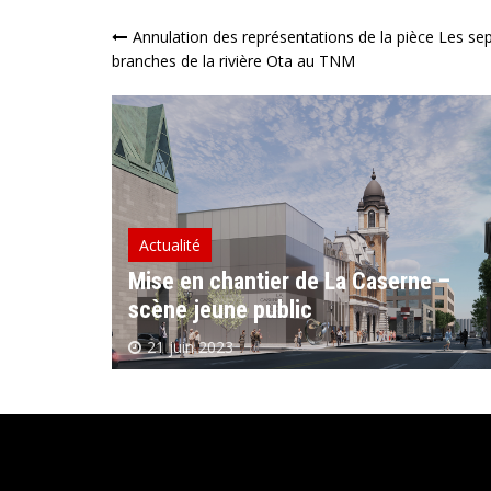
Navigation
Annulation des représentations de la pièce Les se
branches de la rivière Ota au TNM
de
l’article
Actualité
Mise en chantier de La Caserne –
scène jeune public
21 juin 2023