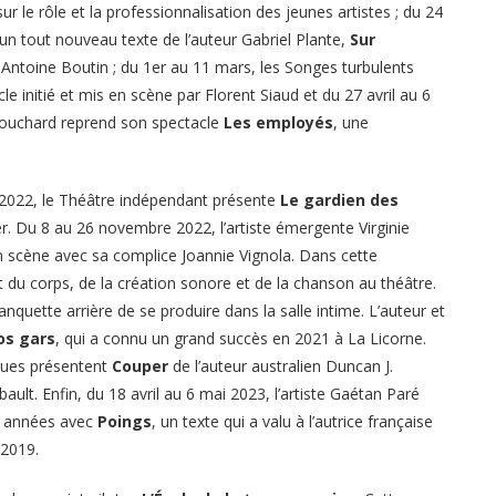
sur le rôle et la professionnalisation des jeunes artistes ; du 24
un tout nouveau texte de l’auteur Gabriel Plante,
Sur
-Antoine Boutin ; du 1er au 11 mars, les Songes turbulents
cle initié et mis en scène par Florent Siaud et du 27 avril au 6
-Bouchard reprend son spectacle
Les employés
, une
e 2022, le Théâtre indépendant présente
Le gardien des
r. Du 8 au 26 novembre 2022, l’artiste émergente Virginie
n scène avec sa complice Joannie Vignola. Dans cette
t du corps, de la création sonore et de la chanson au théâtre.
anquette arrière de se produire dans la salle intime. L’auteur et
os gars
, qui a connu un grand succès en 2021 à La Licorne.
ques présentent
Couper
de l’auteur australien Duncan J.
lt. Enfin, du 18 avril au 6 mai 2023, l’artiste Gaétan Paré
es années avec
Poings
, un texte qui a valu à l’autrice française
 2019.