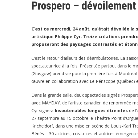
Prospero – dévoilement
C’est ce mercredi, 24 août, qu’était dévoilée la
artistique Philippe Cyr. Treize créations prendron
proposeront des paysages contrastés et étonn
C’est le retour d’ailleurs des déambulatoires. La sai
spectateur·rice à la fois. Présentée partout dans le
(Glasgow) prend vie pour la première fois à Montréal
œuvre en collaboration avec Le Périscope (Québec) et
Dans la grande salle, deux spectacles signés Prosper
avec MAYDAY, de l’artiste canadien de renommée mondi
Cyr signera
Insoutenables longues étreintes
de l
27 septembre au 15 octobre le Théâtre Point d’Orgu
Kricheldorf, dans une mise en scène de Louis-Karl Tr
Bénés – 30 actrices, créatrices et autrices émergentes 