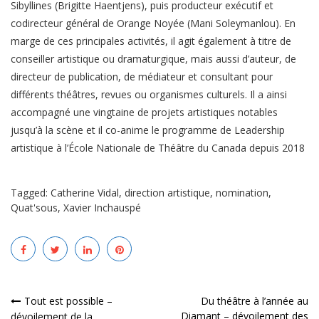
Sibyllines (Brigitte Haentjens), puis producteur exécutif et
codirecteur général de Orange Noyée (Mani Soleymanlou). En
marge de ces principales activités, il agit également à titre de
conseiller artistique ou dramaturgique, mais aussi d’auteur, de
directeur de publication, de médiateur et consultant pour
différents théâtres, revues ou organismes culturels. Il a ainsi
accompagné une vingtaine de projets artistiques notables
jusqu’à la scène et il co-anime le programme de Leadership
artistique à l’École Nationale de Théâtre du Canada depuis 2018
Tagged:
Catherine Vidal
,
direction artistique
,
nomination
,
Quat'sous
,
Xavier Inchauspé
Navigation
Tout est possible –
Du théâtre à l’année au
Diamant – dévoilement des
dévoilement de la