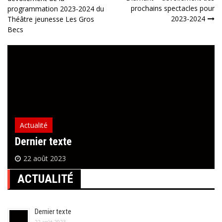
de
prochains spectacles pour
programmation 2023-2024 du
2023-2024
Théâtre jeunesse Les Gros
l’article
Becs
Actualité
Dernier texte
22 août 2023
ACTUALITÉ
Dernier texte
22 août 2023