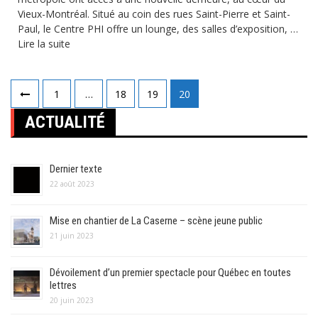
Vieux-Montréal. Situé au coin des rues Saint-Pierre et Saint-
Paul, le Centre PHI offre un lounge, des salles d’exposition, …
Lire la suite
Pagination
1
…
18
19
20
des
ACTUALITÉ
publications
Dernier texte
22 août 2023
Mise en chantier de La Caserne – scène jeune public
21 juin 2023
Dévoilement d’un premier spectacle pour Québec en toutes
lettres
20 juin 2023