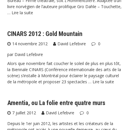
Bureau – Firme théâtrale, soit
L’Hommencolère
. Adaptée d’un
livre norvégien de l’auteure prolifique Gro Dahle – Touchette,
…
Lire la suite
CINARS 2012 : Gold Mountain
14 novembre 2012
David Lefebvre
0
par David Lefebvre
Alors que novembre fait coucher le soleil de plus en plus tôt,
la
Biennale CINARS
(Conférence internationale des arts de la
scène) s’installe à Montréal pour éclairer le paysage culturel
de la métropole et proposer 23 spectacles …
Lire la suite
Amentia, ou La folie entre quatre murs
7 juillet 2012
David Lefebvre
0
Depuis le 1er juin 2012, les artistes et les créateurs de la
métropole ont accès à une nouvelle demeure, au cœur du