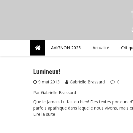
Skip
to
content
AVIGNON 2023
Actualité
Critiq
Lumineux!
9 mai 2013
Gabrielle Brassard
0
Par Gabrielle Brassard
Que le Jamais Lu fait du bien! Des textes porteurs d’
parfois apathique dans laquelle nous vivons, mais e
Lire la suite