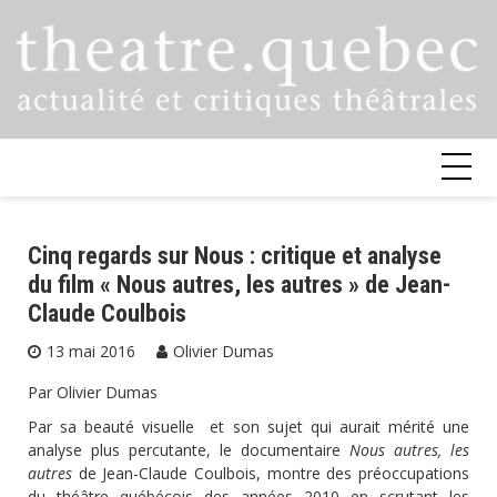
Skip
to
content
Cinq regards sur Nous : critique et analyse
du film « Nous autres, les autres » de Jean-
Claude Coulbois
13 mai 2016
Olivier Dumas
Par Olivier Dumas
Par sa beauté visuelle et son sujet qui aurait mérité une
analyse plus percutante, le documentaire
Nous autres, les
autres
de Jean-Claude Coulbois, montre des préoccupations
du théâtre québécois des années 2010 en scrutant les