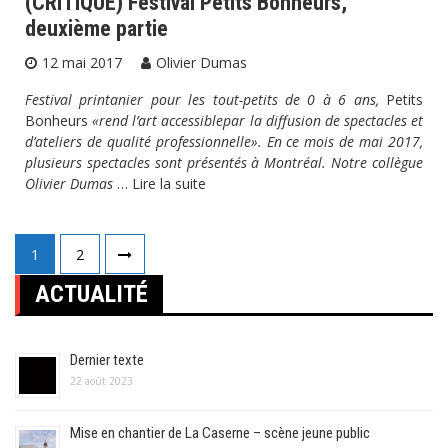
(CRITIQUE) Festival Petits Bonheurs,
Critiques
Festival
Marionnettes
Théâtre
deuxième partie
12 mai 2017
Olivier Dumas
Festival printanier pour les tout-petits de 0 à 6 ans,
Petits
Bonheurs
«rend l’art accessiblepar la diffusion de spectacles et
d’ateliers de qualité professionnelle». En ce mois de mai 2017,
plusieurs spectacles sont présentés à Montréal. Notre collègue
Olivier Dumas
…
Lire la suite
Pagination
1
2
des
ACTUALITÉ
publications
Dernier texte
22 août 2023
Mise en chantier de La Caserne – scène jeune public