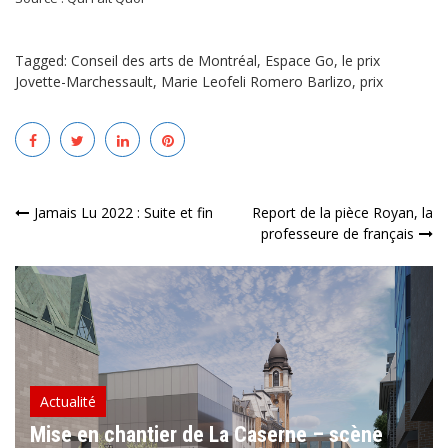
Tagged:
Conseil des arts de Montréal
,
Espace Go
,
le prix
Jovette-Marchessault
,
Marie Leofeli Romero Barlizo
,
prix
Navigation
Jamais Lu 2022 : Suite et fin
Report de la pièce Royan, la
professeure de français
de
l’article
Actualité
Mise en chantier de La Caserne – scène