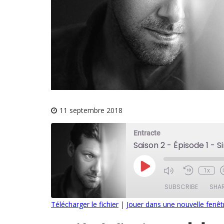
11 septembre 2018
Entracte
Saison 2 - Épisode 1 - 
Play
1x
Episode
SUBSCRIBE
SHA
Télécharger le fichier
|
Jouer dans une nouvelle fenêt
SHARE