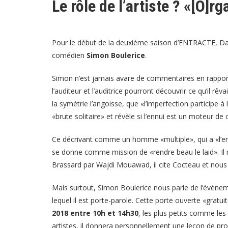
Le rôle de l’artiste ? «[O]r
RSS FEED
LINK
EMBED
Pour le début de la deuxième saison d’ENTRACTE, Davi
comédien
Simon Boulerice
.
Simon n’est jamais avare de commentaires en rapport à
l’auditeur et l’auditrice pourront découvrir ce qu’il rê
la symétrie l’angoisse, que «l’imperfection participe à 
«brute solitaire» et révèle si l’ennui est un moteur de
Ce décrivant comme un homme «multiple», qui a «l’enfa
se donne comme mission de «rendre beau le laid». Il n
Brassard par Wajdi Mouawad, il cite Cocteau et nous e
Mais surtout, Simon Boulerice nous parle de l’événem
lequel il est porte-parole. Cette porte ouverte «gratui
2018 entre 10h et 14h30
, les plus petits comme le
artistes, il donnera personnellement une leçon de pros