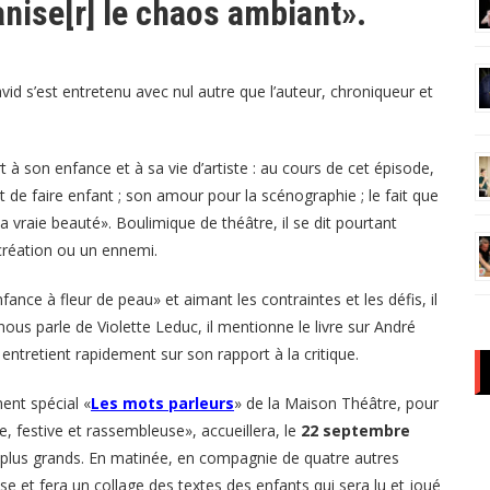
ganise[r] le chaos ambiant».
d s’est entretenu avec nul autre que l’auteur, chroniqueur et
 son enfance et à sa vie d’artiste : au cours de cet épisode,
vait de faire enfant ; son amour pour la scénographie ; le fait que
la vraie beauté». Boulimique de théâtre, il se dit pourtant
 création ou un ennemi.
nce à fleur de peau» et aimant les contraintes et les défis, il
ous parle de Violette Leduc, il mentionne le livre sur André
ntretient rapidement sur son rapport à la critique.
ent spécial «
Les mots parleurs
» de la Maison Théâtre, pour
te, festive et rassembleuse», accueillera, le
22 septembre
s plus grands. En matinée, en compagnie de quatre autres
e et fera un collage des textes des enfants qui sera lu et joué