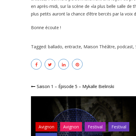
en après-midi, sur la scène de «la plus belle salle de
plus petits auront la chance d’être bercés par la voix d
Bonne écoute !
Tagged:
ballado
,
entracte
,
Maison Théâtre
,
podcast
,
Navigation
Saison 1 – Épisode 5 – Mykalle Bielinski
de
l’article
stival
Avignon
Avignon
Festival
Festival