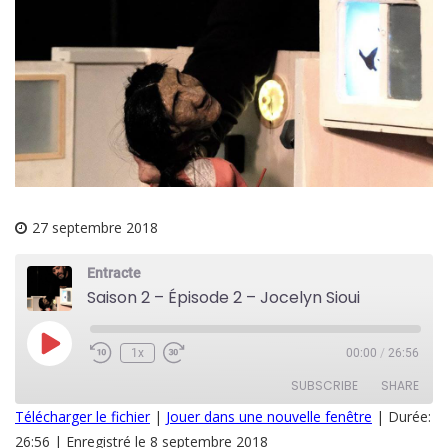
27 septembre 2018
Entracte
Saison 2 – Épisode 2 – Jocelyn Sioui
Play
1x
00:00
/
26:56
Episode
SUBSCRIBE
SHARE
Télécharger le fichier
|
Jouer dans une nouvelle fenêtre
|
Durée:
26:56
|
Enregistré le 8 septembre 2018
SHARE