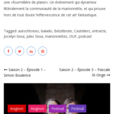
une «fourmilière de plaisir». Un événement qui dynamise
littéralement la communauté de la marionnette, et qui prouve
hors de tout doute l’effervescence de cet art fantastique.
Tagged:
autochtones
,
balado
,
Belzébrute
,
Casteliers
,
entracte
,
Jocelyn Sioui
,
Jules Sioui
,
marionnettes
,
OUF
,
podcast
Navigation
Saison 2 – Épisode 1 –
Saison 2 – Épisode 3 – Pascale
St-Onge
Simon Boulerice
de
l’article
Avignon
Avignon
Festival
Festival