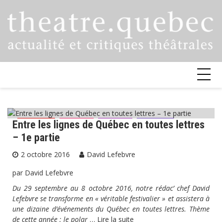
Skip
to
content
Entre les lignes de Québec en toutes lettres
Critiques
Festival
Lecture
Musique
– 1e partie
Non classé
2 octobre 2016
David Lefebvre
par David Lefebvre
Du 29 septembre au 8 octobre 2016, notre rédac’ chef David
Lefebvre se transforme en « véritable festivalier » et assistera à
une dizaine d’événements du Québec en toutes lettres. Thème
de cette année : le polar
…
Lire la suite