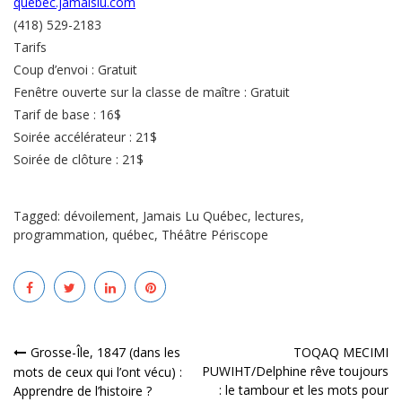
quebec.jamaislu.com
(418) 529-2183
Tarifs
Coup d’envoi : Gratuit
Fenêtre ouverte sur la classe de maître : Gratuit
Tarif de base : 16$
Soirée accélérateur : 21$
Soirée de clôture : 21$
Tagged:
dévoilement
,
Jamais Lu Québec
,
lectures
,
programmation
,
québec
,
Théâtre Périscope
Navigation
Grosse-Île, 1847 (dans les
TOQAQ MECIMI
PUWIHT/Delphine rêve toujours
mots de ceux qui l’ont vécu) :
de
: le tambour et les mots pour
Apprendre de l’histoire ?