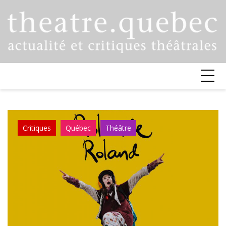
Skip
to
content
Critiques
Québec
Théâtre