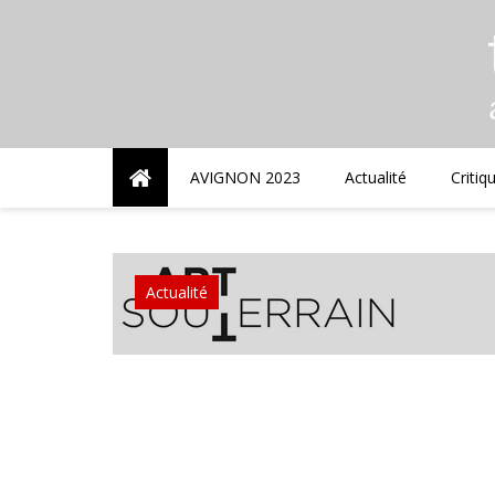
Skip
to
content
AVIGNON 2023
Actualité
Critiq
Actualité