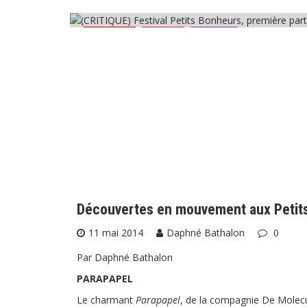
Critiques
Danse
Festival
Marionnettes
Théâtre
Découvertes en mouvement aux Petits
11 mai 2014
Daphné Bathalon
0
Par Daphné Bathalon
PARAPAPEL
Le charmant
Parapapel
, de la compagnie De Molecul