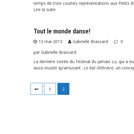
temps de trois courtes représentations aux Petits Bo
Lire la suite
Tout le monde danse!
13 mai 2013
Gabrielle Brassard
0
par Gabrielle Brassard
La dernière soirée du Festival du Jamais Lu, qui a eu
aussi inusité qu’amusant ;
Le bal littéraire
, un conce
Pagination
1
2
des
publications