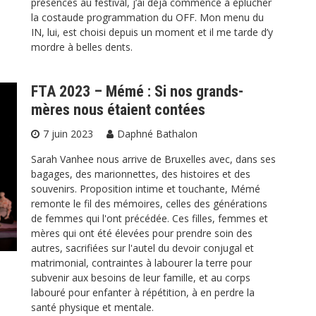
présences au festival, j’ai déjà commencé à éplucher
la costaude programmation du OFF. Mon menu du
IN, lui, est choisi depuis un moment et il me tarde d’y
mordre à belles dents.
FTA 2023 – Mémé : Si nos grands-
mères nous étaient contées
7 juin 2023
Daphné Bathalon
Sarah Vanhee nous arrive de Bruxelles avec, dans ses
bagages, des marionnettes, des histoires et des
souvenirs. Proposition intime et touchante, Mémé
remonte le fil des mémoires, celles des générations
de femmes qui l'ont précédée. Ces filles, femmes et
mères qui ont été élevées pour prendre soin des
autres, sacrifiées sur l'autel du devoir conjugal et
matrimonial, contraintes à labourer la terre pour
subvenir aux besoins de leur famille, et au corps
labouré pour enfanter à répétition, à en perdre la
santé physique et mentale.