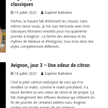
classiques
19 juillet 2023
Daphné Bathalon
Parfois, le hasard fait drôlement les choses. Sans
même l’avoir voulu, je me suis retrouvée avec trois
classiques littéraires revisités pour ma quatrième
journée à Avignon : La ferme des animaux et les
mythes de Méduse et d’Antigone, tous trois dans des
styles complètement différents.
Avignon, jour 3 – Une odeur de citron
18 juillet 2023
Daphné Bathalon
C’est le petit camion nettoyeur de rues qui m’a
réveillée ce matin, comme le matin précédent. Il a
laissé derrière lui une odeur de citron et de propre. Ça
fait changement des effluves douteux qui s’élèvent en
fin de journée de certaines petites rues; Avignon
soigne son image auprès de ses visiteurs...