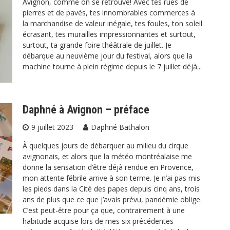
Avignon, comme on se retrouve! Avec tes rues de
pierres et de pavés, tes innombrables commerces à
la marchandise de valeur inégale, tes foules, ton soleil
écrasant, tes murailles impressionnantes et surtout,
surtout, ta grande foire théâtrale de juillet. Je
débarque au neuvième jour du festival, alors que la
machine tourne à plein régime depuis le 7 juillet déjà...
Daphné à Avignon – préface
9 juillet 2023
Daphné Bathalon
À quelques jours de débarquer au milieu du cirque
avignonais, et alors que la météo montréalaise me
donne la sensation d’être déjà rendue en Provence,
mon attente fébrile arrive à son terme. Je n’ai pas mis
les pieds dans la Cité des papes depuis cinq ans, trois
ans de plus que ce que j’avais prévu, pandémie oblige.
C’est peut-être pour ça que, contrairement à une
habitude acquise lors de mes six précédentes