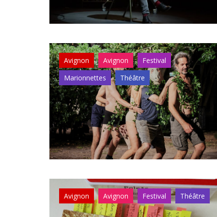
Avignon
Avignon
Festival
Marionnettes
Théâtre
Avignon
Avignon
Festival
Théâtre