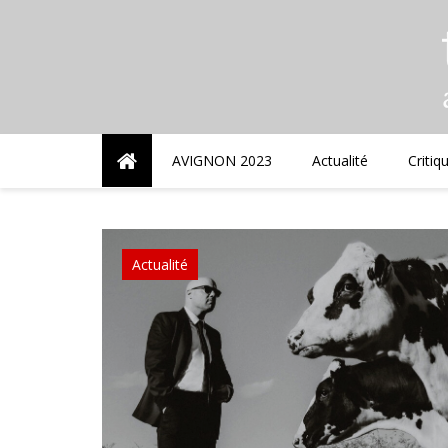
Skip
to
content
AVIGNON 2023
Actualité
Critiq
Actualité