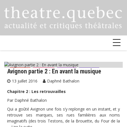
Skip
to
content
Avignon partie 2 : En avant la musique
Avignon
Critiques
Festival
Théâtre
13 juillet 2016
Daphné Bathalon
Chapitre 2 : Les retrouvailles
Par Daphné Bathalon
Qui a goûté Avignon une fois s’y replonge en un instant, et y
retrouve ses marques, ses rues familières aux noms
imaginatifs (des trois Testons, de la Brouette, du Four de la
…
Lire la suite