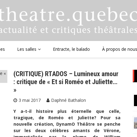
ues
Les salles
Entracte, le balado
À propos de nou
(CRITIQUE) RTADOS – Lumineux amour
: critique de « Et si Roméo et Juliette…
»
3 mai 2017
Daphné Bathalon
Y a-t-il histoire plus éternelle que celle,
tragique, de Roméo et Juliette? Pour sa
nouvelle création, DynamO Théâtre se penche
sur les deux célèbres amants de Vérone,
immortalisés par la plume de William