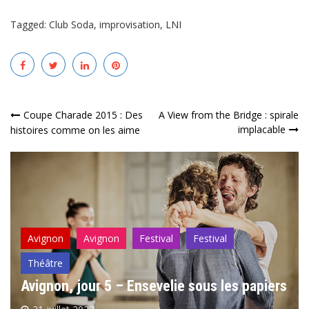
Tagged:
Club Soda
,
improvisation
,
LNI
Navigation
Coupe Charade 2015 : Des
A View from the Bridge : spirale
implacable
histoires comme on les aime
de
l’article
Avignon
Avignon
Festival
Festival
Théâtre
Avignon, jour 5 – Ensevelie sous les papiers