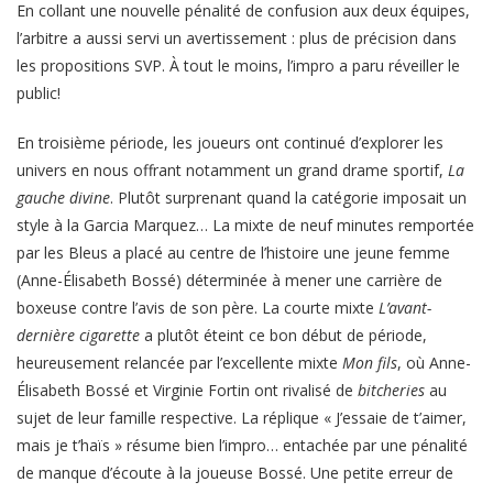
En collant une nouvelle pénalité de confusion aux deux équipes,
l’arbitre a aussi servi un avertissement : plus de précision dans
les propositions SVP. À tout le moins, l’impro a paru réveiller le
public!
En troisième période, les joueurs ont continué d’explorer les
univers en nous offrant notamment un grand drame sportif,
La
gauche divine
. Plutôt surprenant quand la catégorie imposait un
style à la Garcia Marquez… La mixte de neuf minutes remportée
par les Bleus a placé au centre de l’histoire une jeune femme
(Anne-Élisabeth Bossé) déterminée à mener une carrière de
boxeuse contre l’avis de son père. La courte mixte
L’avant-
dernière cigarette
a plutôt éteint ce bon début de période,
heureusement relancée par l’excellente mixte
Mon fils
, où Anne-
Élisabeth Bossé et Virginie Fortin ont rivalisé de
bitcheries
au
sujet de leur famille respective. La réplique « J’essaie de t’aimer,
mais je t’haïs » résume bien l’impro… entachée par une pénalité
de manque d’écoute à la joueuse Bossé. Une petite erreur de