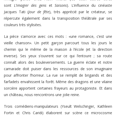
sont
L’imagier des gens
et
Saisons
). L’influence du cinéaste
Jacques Tati (
Jour de fête
), très apprécié par le créateur, se
répercute également dans la transposition théâtrale par ses
couleurs très stylisées.
La pièce s’amorce avec ces mots : «une romance, c’est une
vieille chanson». Un petit garçon parcourt tous les jours le
chemin qui le même de la maison à l’école (et la direction
inverse). Ses yeux s’ouvrent sur ce qui l’entoure ; sa route
connaît alors des bouleversements. La guerre éclate et notre
camarade doit puiser dans les ressources de son imaginaire
pour affronter l’horreur. La rue se remplit de brigands et des
farfadets envahissent la forêt. Même des dragons et une vilaine
sorcière apportent certaines frayeurs au protagoniste. Et dans
un château, nous rencontrons une jolie reine.
Trois comédiens-manipulateurs (Yseult Welschinger, Kathleen
Fortin et Chris Caridi) élaborent sur scène ce microcosme