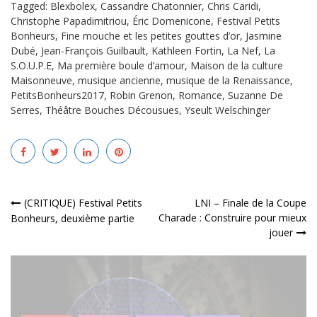
Tagged:
Blexbolex
,
Cassandre Chatonnier
,
Chris Caridi
,
Christophe Papadimitriou
,
Éric Domenicone
,
Festival Petits
Bonheurs
,
Fine mouche et les petites gouttes d’or
,
Jasmine
Dubé
,
Jean-François Guilbault
,
Kathleen Fortin
,
La Nef
,
La
S.O.U.P.E
,
Ma première boule d’amour
,
Maison de la culture
Maisonneuve
,
musique ancienne
,
musique de la Renaissance
,
PetitsBonheurs2017
,
Robin Grenon
,
Romance
,
Suzanne De
Serres
,
Théâtre Bouches Décousues
,
Yseult Welschinger
Navigation
(CRITIQUE) Festival Petits
LNI – Finale de la Coupe
Charade : Construire pour mieux
Bonheurs, deuxième partie
de
jouer
l’article