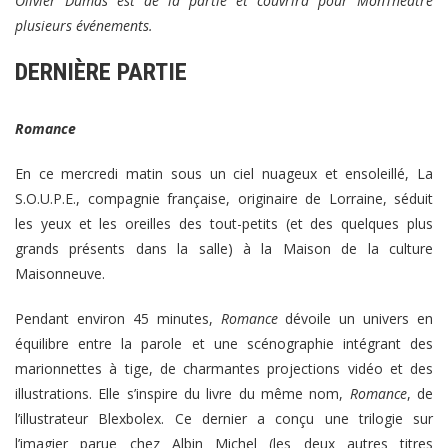
Olivier Dumas est de la partie et couvrira pour MonTheatre
plusieurs événements.
DERNIÈRE PARTIE
Romance
En ce mercredi matin sous un ciel nuageux et ensoleillé, La
S.O.U.P.E., compagnie française, originaire de Lorraine, séduit
les yeux et les oreilles des tout-petits (et des quelques plus
grands présents dans la salle) à la Maison de la culture
Maisonneuve.
Pendant environ 45 minutes,
Romance
dévoile un univers en
équilibre entre la parole et une scénographie intégrant des
marionnettes à tige, de charmantes projections vidéo et des
illustrations. Elle s’inspire du livre du même nom,
Romance
, de
l’illustrateur Blexbolex. Ce dernier a conçu une trilogie sur
l’imagier parue chez Albin Michel (les deux autres titres