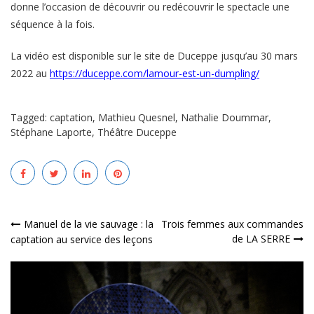
donne l’occasion de découvrir ou redécouvrir le spectacle une
séquence à la fois.
La vidéo est disponible sur le site de Duceppe jusqu’au 30 mars
2022 au
https://duceppe.com/lamour-est-un-dumpling/
Tagged:
captation
,
Mathieu Quesnel
,
Nathalie Doummar
,
Stéphane Laporte
,
Théâtre Duceppe
Navigation
Manuel de la vie sauvage : la
Trois femmes aux commandes
de LA SERRE
captation au service des leçons
de
l’article