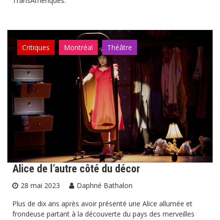
TransAmériques.
Critiques
Montréal
Théâtre
Alice de l’autre côté du décor
28 mai 2023
Daphné Bathalon
Plus de dix ans après avoir présenté une Alice allumée et
frondeuse partant à la découverte du pays des merveilles