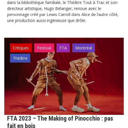
dans la bibliothèque familiale, le Théâtre Tout à Trac et son
directeur artistique, Hugo Bélanger, renoue avec le
personnage créé par Lewis Carroll dans Alice de l’autre côté,
une production aussi ingénieuse que drôle.
Critiques
Festival
FTA
Montréal
Théâtre
FTA 2023 – The Making of Pinocchio : pas
fait en bois