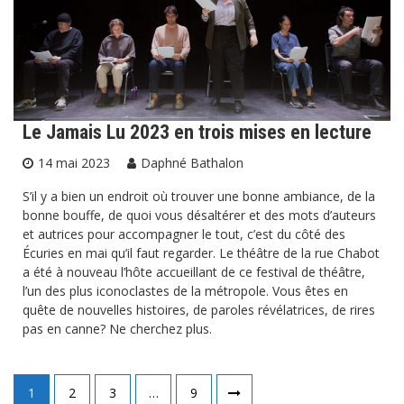
Le Jamais Lu 2023 en trois mises en lecture
14 mai 2023
Daphné Bathalon
S’il y a bien un endroit où trouver une bonne ambiance, de la
bonne bouffe, de quoi vous désaltérer et des mots d’auteurs
et autrices pour accompagner le tout, c’est du côté des
Écuries en mai qu’il faut regarder. Le théâtre de la rue Chabot
a été à nouveau l’hôte accueillant de ce festival de théâtre,
l’un des plus iconoclastes de la métropole. Vous êtes en
quête de nouvelles histoires, de paroles révélatrices, de rires
pas en canne? Ne cherchez plus.
Pagination
1
2
3
…
9