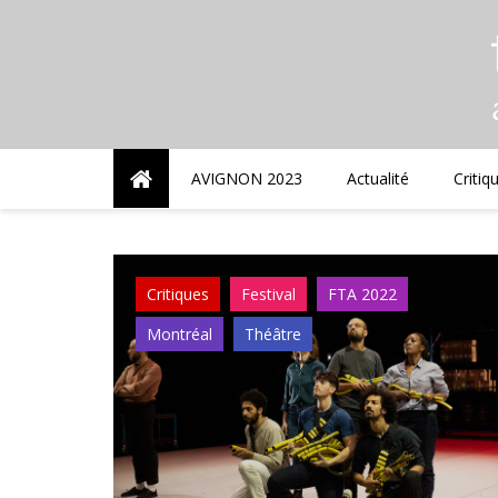
Skip
to
content
AVIGNON 2023
Actualité
Critiq
Critiques
Festival
FTA 2022
Montréal
Théâtre