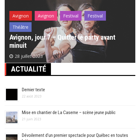
Avignon
Avignon
Festival
Festival
Théâtre
Avignon, jour 7 – Quitter le party avant
minuit
28 juillet 2023
ACTUALITÉ
Dernier texte
22 août 2023
Mise en chantier de La Caserne – scène jeune public
21 juin 2023
Dévoilement d’un premier spectacle pour Québec en toutes