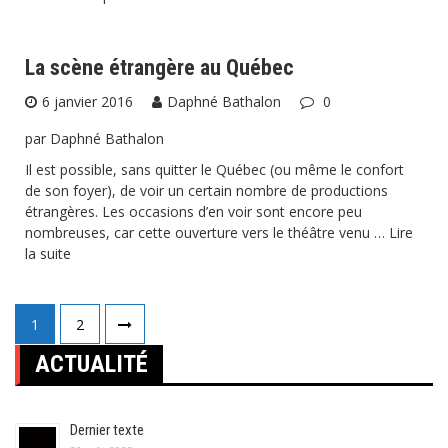
La scène étrangère au Québec
6 janvier 2016
Daphné Bathalon
0
par Daphné Bathalon
Il est possible, sans quitter le Québec (ou même le confort
de son foyer), de voir un certain nombre de productions
étrangères. Les occasions d’en voir sont encore peu
nombreuses, car cette ouverture vers le théâtre venu …
Lire
la suite
Pagination
1
2
des
ACTUALITÉ
publications
Dernier texte