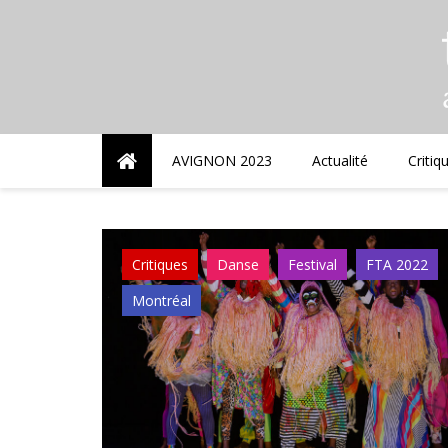
Skip
to
content
AVIGNON 2023
Actualité
Critiq
Critiques
Danse
Festival
FTA 2022
Montréal