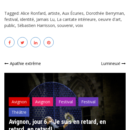
Tagged:
Alice Ronfard
,
artiste
,
Aux Écuries
,
Dorothée Berryman
,
festival
,
identité
,
Jamais Lu
,
La cantate intérieure
,
oeuvre d'art
,
public
,
Sébastien Harrisson
,
souvenir
,
voix
Navigation
Apathie extrême
Lumineux!
de
l’article
Avignon
Avignon
Festival
Festival
Théâtre
Avignon, jour 6 – Je suis en retard, en
retard, en retard!