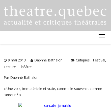
Skip
to
content
9 mai 2013
Daphné Bathalon
Critiques
Festival
Lecture
Théâtre
Par Daphné Bathalon
« Une voix, immatérielle et vraie, comme le souvenir, comme
l’amour.* »