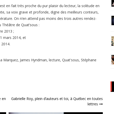
st en fait très proche du pur plaisir du lecteur, la solitude en
nte, sa voix grave et profonde, digne des meilleurs conteurs,
érature. On n’en attend pas moins des trois autres rendez-
u Théâtre de Quat’sous :
e 2013 ;
31 mars 2014, et
 2014.
ia Marquez
,
James Hyndman
,
lecture
,
Quat'sous
,
Stéphane
e en
Gabrielle Roy, plein d’auteurs et toi, à Québec en toutes
lettres