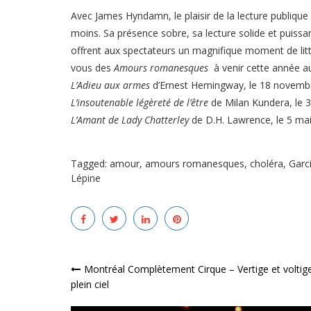
Avec James Hyndamn, le plaisir de la lecture publique e
moins. Sa présence sobre, sa lecture solide et puissa
offrent aux spectateurs un magnifique moment de litt
vous des
Amours romanesques
à venir cette année a
L’Adieu aux armes
d’Ernest Hemingway, le 18 novembr
L’insoutenable légèreté de l’être
de Milan Kundera, le 
L’Amant de Lady Chatterley
de D.H. Lawrence, le 5 mai
Tagged:
amour
,
amours romanesques
,
choléra
,
Garc
Lépine
Navigation
Montréal Complètement Cirque – Vertige et voltig
plein ciel
de