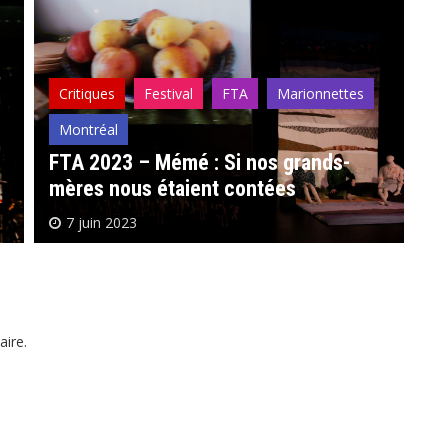
Critiques
Festival
FTA
Marionnettes
C
Montréal
T
FTA 2023 – Mémé : Si nos grands-
Ca
mères nous étaient contées
fl
7 juin 2023
ire.