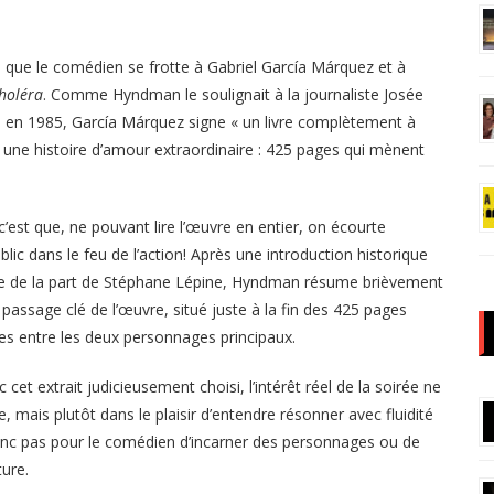
s que le comédien se frotte à Gabriel García Márquez et à
holéra
. Comme Hyndman le soulignait à la journaliste Josée
ié en 1985, García Márquez signe « un livre complètement à
st une histoire d’amour extraordinaire : 425 pages qui mènent
 c’est que, ne pouvant lire l’œuvre en entier, on écourte
lic dans le feu de l’action! Après une introduction historique
nte de la part de Stéphane Lépine, Hyndman résume brièvement
 passage clé de l’œuvre, situé juste à la fin des 425 pages
les entre les deux personnages principaux.
 cet extrait judicieusement choisi, l’intérêt réel de la soirée ne
 mais plutôt dans le plaisir d’entendre résonner avec fluidité
 donc pas pour le comédien d’incarner des personnages ou de
ture.