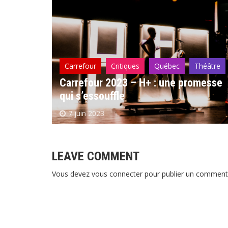
l’article
Québec
Carrefour
Critiques
Québec
Théâtre
 :
Carrefour 2023 – H+ : une promesse
qui s’essouffle
7 juin 2023
LEAVE COMMENT
Vous devez
vous connecter
pour publier un commenta