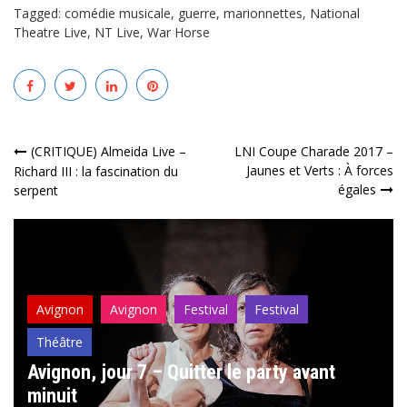
Tagged:
comédie musicale
,
guerre
,
marionnettes
,
National
Theatre Live
,
NT Live
,
War Horse
Navigation
(CRITIQUE) Almeida Live –
LNI Coupe Charade 2017 –
Jaunes et Verts : À forces
Richard III : la fascination du
de
égales
serpent
l’article
Avignon
Avignon
Festival
Festival
Théâtre
Avignon, jour 7 – Quitter le party avant
minuit