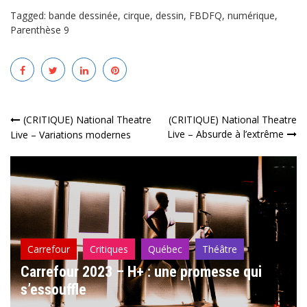
Tagged:
bande dessinée
,
cirque
,
dessin
,
FBDFQ
,
numérique
,
Parenthèse 9
Navigation
(CRITIQUE) National Theatre
(CRITIQUE) National Theatre
Live – Absurde à l’extrême
Live – Variations modernes
de
l’article
Carrefour
Critiques
Québec
Théâtre
Carrefour 2023 – H+ : une promesse qui
s’essouffle