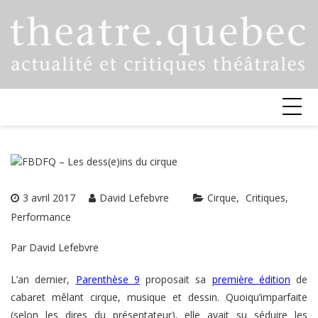
Skip
to
content
3 avril 2017
David Lefebvre
Cirque
Critiques
Performance
Par David Lefebvre
L’an dernier,
Parenthèse 9
proposait sa
première édition
de
cabaret mêlant cirque, musique et dessin. Quoiqu’imparfaite
(selon les dires du présentateur), elle avait su séduire les