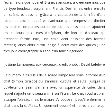
l’écran, alors que Jobin et Brunet s’amusent à créer une musique
de type beatbox ; surprenant. Francis Desharnais entre ensuite
en scène, et dessine, grâce à la captation de la lumière d’une
lampe de poche, des têtes d’animaux que s’empressent d’imiter
les quatre comparses autour de lui. Les dessinateurs ajoutent
les couleurs aux têtes d’éléphant, de lion et d’oiseau qui
prennent forme. Puis, une craie vient dessiner des formes
rectangulaires alors qu’on jongle à deux avec des quilles ; une
très jolie chorégraphie au son d’un faux didgeridoo.
Josiane Lamoureux aux cerceaux ; crédit photo : David Lefebvre
Le numéro le plus BD de la soirée s’imposera sous la forme d’un
chat (Simon Giraldo) qui s’amuse, culbute et saute, jusqu’à ce
qu’Alexandre Seim s’amène avec un squelette de cube, dans
lequel s’ajoute un oiseau animé sur l’écran. Le chat voudrait bien
attraper l’oiseau, mais le maître s’y oppose, jusqu’à enfermer le
chat dans la «boîte»… Uniquement dessiné et narré, le conte qui