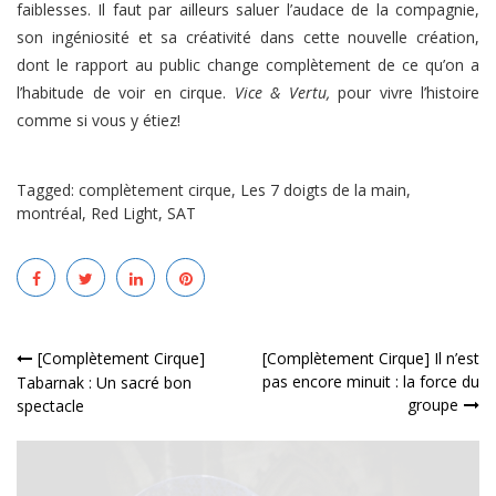
faiblesses. Il faut par ailleurs saluer l’audace de la compagnie,
son ingéniosité et sa créativité dans cette nouvelle création,
dont le rapport au public change complètement de ce qu’on a
l’habitude de voir en cirque.
Vice & Vertu,
pour vivre l’histoire
comme si vous y étiez!
Tagged:
complètement cirque
,
Les 7 doigts de la main
,
montréal
,
Red Light
,
SAT
Navigation
[Complètement Cirque]
[Complètement Cirque] Il n’est
pas encore minuit : la force du
Tabarnak : Un sacré bon
de
groupe
spectacle
l’article