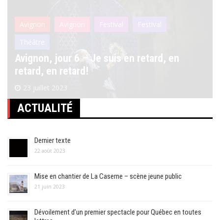
Avignon
Avignon
Festival
Festival
Théâtre
Avignon, jour 6 – Je suis en retard, en
retard, en retard!
23 juillet 2023
ACTUALITÉ
Dernier texte
22 août 2023
Mise en chantier de La Caserne – scène jeune public
21 juin 2023
Dévoilement d’un premier spectacle pour Québec en toutes