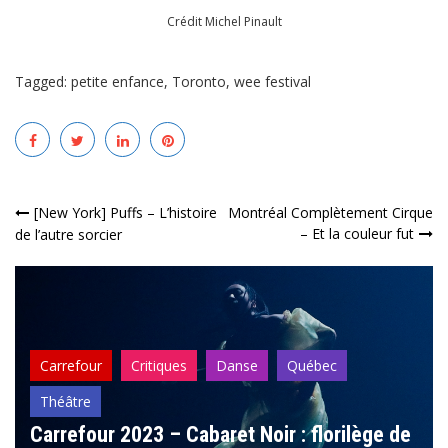
Crédit Michel Pinault
Tagged:
petite enfance
,
Toronto
,
wee festival
Navigation
[New York] Puffs – L’histoire
Montréal Complètement Cirque
– Et la couleur fut
de l’autre sorcier
de
l’article
Carrefour
Critiques
Danse
Québec
Théâtre
Carrefour 2023 – Cabaret Noir : florilège de