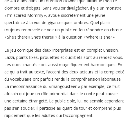
de 4 à 8 ans dans un tourbillon clownesque alliant le théâtre
d’ombre et d’objets. Sans vouloir divulgâcher, il y a un monstre.
« I’m scared Mommy », avoue discrètement une jeune
spectatrice à la vue de gigantesques ombres. Quel plaisir
toujours renouvelé de voir un public en feu répondre en chœur
« She’s there!!! She’s there!!! » à la question « Where is she? »
Le jeu comique des deux interprètes est en complet unisson.
Lazzi, points fixes, pirouettes et quolibets sont au rendez-vous.
Les duos chantés sont aussi magnifiquement harmoniques. En
ce qui a trait au texte, l’accent des deux acteurs et la complexité
du vocabulaire ont parfois rendu la compréhension laborieuse.
La méconnaissance du « mangousteen » par exemple, ce fruit
africain qui joue un rôle primordial dans le conte peut causer
une certaine étrangeté. Le public cible, lui, ne semble cependant
pas s’en soucier. Il participe au quart de tour et comprend plus
rapidement que les adultes qui l’accompagnent.