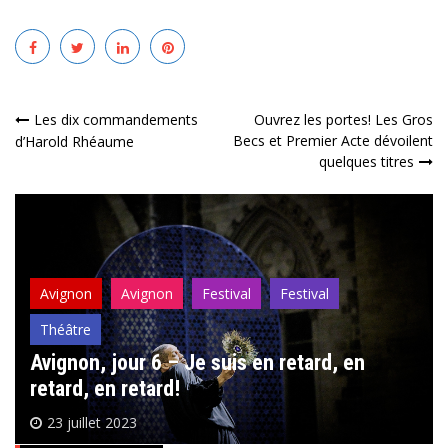
Navigation
Les dix commandements
Ouvrez les portes! Les Gros
Becs et Premier Acte dévoilent
d’Harold Rhéaume
de
quelques titres
l’article
Avignon
Avignon
Festival
Festival
Théâtre
Avignon, jour 6 – Je suis en retard, en
retard, en retard!
23 juillet 2023