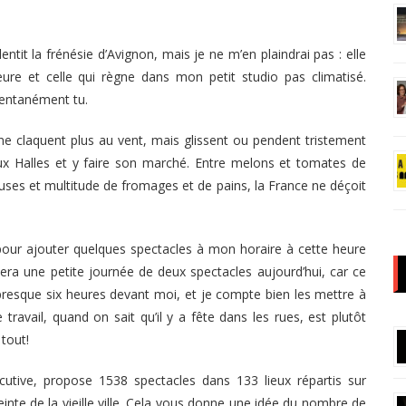
alentit la frénésie d’Avignon, mais je ne m’en plaindrai pas : elle
ure et celle qui règne dans mon petit studio pas climatisé.
mentanément tu.
i ne claquent plus au vent, mais glissent ou pendent tristement
aux Halles et y faire son marché. Entre melons et tomates de
uses et multitude de fromages et de pains, la France ne déçoit
t pour ajouter quelques spectacles à mon horaire à cette heure
e sera une petite journée de deux spectacles aujourd’hui, car ce
J’ai presque six heures devant moi, et je compte bien les mettre à
 travail, quand on sait qu’il y a fête dans les rues, est plutôt
 tout!
utive, propose 1538 spectacles dans 133 lieux répartis sur
einte de la vieille ville. Cela vous donne une idée du nombre de