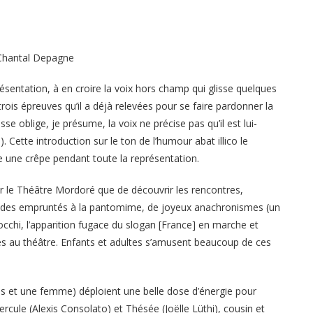
 Chantal Depagne
ésentation, à en croire la voix hors champ qui glisse quelques
rois épreuves qu’il a déjà relevées pour se faire pardonner la
 oblige, je présume, la voix ne précise pas qu’il est lui-
 Cette introduction sur le ton de l’humour abat illico le
 une crêpe pendant toute la représentation.
ar le Théâtre Mordoré que de découvrir les rencontres,
odes empruntés à la pantomime, de joyeux anachronismes (un
cchi, l’apparition fugace du slogan [France] en marche et
ces au théâtre. Enfants et adultes s’amusent beaucoup de ces
es et une femme) déploient une belle dose d’énergie pour
cule (Alexis Consolato) et Thésée (Joëlle Lüthi), cousin et