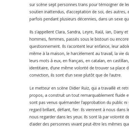
sur scène sept personnes trans pour témoigner de leur
soutien inattendus, d’acceptation de soi, des autres, e
parfois pendant plusieurs décennies, dans un sexe qui
Ils s’appellent Clara, Sandra, Leyre, Raùl, Ian, Dany e
hommes, femmes, passés sous le bistouri ou encore e
questionnement. Ils racontent leur enfance, leur adole
même à la maison, le harcèlement au travail, la vie da
leurs mots à eux, en français, en catalan, en castill
identitaire, d’une même volonté de trouver sa place 
conviction, ils sont d’un sexe plutôt que de l’autre.
Le metteur en scène Didier Ruiz, qui a travaillé et ret
propos, a construit un tout remarquablement fluide et
sont pas venus quémander l’approbation du public ni s
regard brillant, défiant, fier. Ils viennent à nous dan
nous regarder dans les yeux. Ils sont là par volonté d
d’aider des personnes vivant peut-être les mêmes q