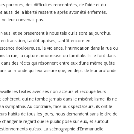
s parcours, des difficultés rencontrées, de l’aide et du
t aussi de la liberté ressentie après avoir été enfermés,
 ne leur convenait pas.
t Neus, et se présentent à nous tels qu’ils sont aujourd’hui,
n transition, tantôt apaisés, tantôt encore en
scence douloureuse, la violence, l’intimidation dans la rue ou
ns la rue, la rupture amoureuse ou familiale. Ils le font dans
an, dans des récits qui résonnent entre eux d’une même quête
dans un monde qui leur assure que, en dépit de leur profonde
ravaillé les textes avec ses non-acteurs et recoupé leurs
 cohérent, qui ne tombe jamais dans le misérabilisme. Ils ne
a sympathie. Au contraire, face aux spectateurs, ils ont le
s leurs habits de tous les jours, nous demandent sans le dire de
e changer le regard que le public pose sur eux, et surtout
uestionnements qu’eux. La scénographie d’Emmanuelle