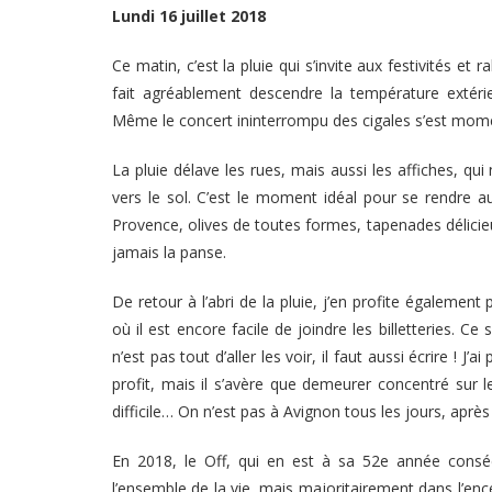
Lundi 16 juillet 2018
Ce matin, c’est la pluie qui s’invite aux festivités et r
fait agréablement descendre la température extérie
Même le concert ininterrompu des cigales s’est mo
La pluie délave les rues, mais aussi les affiches, qu
vers le sol. C’est le moment idéal pour se rendre 
Provence, olives de toutes formes, tapenades délicie
jamais la panse.
De retour à l’abri de la pluie, j’en profite égalemen
où il est encore facile de joindre les billetteries. C
n’est pas tout d’aller les voir, il faut aussi écrire ! 
profit, mais il s’avère que demeurer concentré sur le
difficile… On n’est pas à Avignon tous les jours, après
En 2018, le Off, qui en est à sa 52e année conséc
l’ensemble de la vie, mais majoritairement dans l’enc