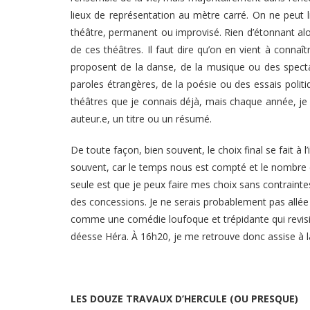
lieux de représentation au mètre carré. On ne peut l
théâtre, permanent ou improvisé. Rien d’étonnant alor
de ces théâtres. Il faut dire qu’on en vient à connaî
proposent de la danse, de la musique ou des spectac
paroles étrangères, de la poésie ou des essais polit
théâtres que je connais déjà, mais chaque année, je 
auteur.e, un titre ou un résumé.
De toute façon, bien souvent, le choix final se fait à
souvent, car le temps nous est compté et le nombre d
seule est que je peux faire mes choix sans contrainte
des concessions. Je ne serais probablement pas allée
comme une comédie loufoque et trépidante qui revisit
déesse Héra. À 16h20, je me retrouve donc assise à la
LES DOUZE TRAVAUX D’HERCULE (OU PRESQUE)