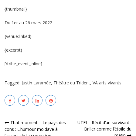
{thumbnail}
Du 1er au 26 mars 2022
{venue:linked}
{excerpt}
[/tribe_event_inline]
Tagged:
Justin Laramée
,
Théâtre du Trident
,
VA arts vivants
Navigation
That moment – Le pays des
UTEI – Récit d’un survivant :
Briller comme l’étoile du
cons : L’humour moldave à
de
matin
l’assaut de la corruption