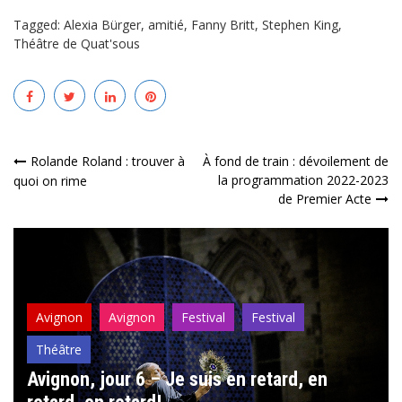
Tagged:
Alexia Bürger
,
amitié
,
Fanny Britt
,
Stephen King
,
Théâtre de Quat'sous
Navigation
Rolande Roland : trouver à
À fond de train : dévoilement de
la programmation 2022-2023
quoi on rime
de
de Premier Acte
l’article
Avignon
Avignon
Festival
Festival
Théâtre
Avignon, jour 6 – Je suis en retard, en