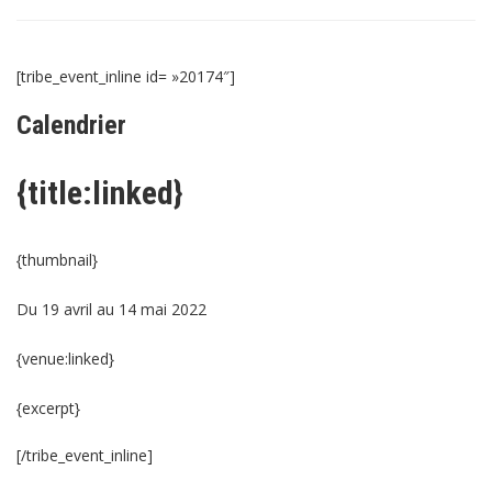
[tribe_event_inline id= »20174″]
Calendrier
{title:linked}
{thumbnail}
Du 19 avril au 14 mai 2022
{venue:linked}
{excerpt}
[/tribe_event_inline]