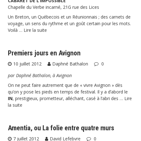
CABARET DE L’IMPOSSIBLE
Chapelle du Verbe incarné, 21G rue des Lices
Un Breton, un Québecois et un Réunionnais ; des carnets de
voyage, un sens du rythme et un goût certain pour les mots.
Voilà …
Lire la suite
Premiers jours en Avignon
10 juillet 2012
Daphné Bathalon
0
par Daphné Bathalon, à Avignon
On ne peut faire autrement que de « vivre Avignon » dès
qu’on y pose les pieds en temps de festival. Il y a d’abord le
IN
, prestigieux, prometteur, alléchant, casé à l’abri des …
Lire
la suite
Amentia, ou La folie entre quatre murs
7 juillet 2012
David Lefebvre
0