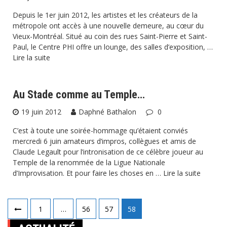
Depuis le 1er juin 2012, les artistes et les créateurs de la
métropole ont accès à une nouvelle demeure, au cœur du
Vieux-Montréal. Situé au coin des rues Saint-Pierre et Saint-
Paul, le Centre PHI offre un lounge, des salles d’exposition, …
Lire la suite
Au Stade comme au Temple…
19 juin 2012
Daphné Bathalon
0
C’est à toute une soirée-hommage qu’étaient conviés
mercredi 6 juin amateurs d’impros, collègues et amis de
Claude Legault pour l’intronisation de ce célèbre joueur au
Temple de la renommée de la Ligue Nationale
d’Improvisation. Et pour faire les choses en …
Lire la suite
Pagination
1
…
56
57
58
des